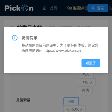
首页
购买VIP
挖掘关键词
登录
关
按类目查找
查看指定类目下的热门关键词
友情提示
移动端网页目前建设中，为了更好的体验，建议您
数码/家电
相机/摄像机用品
相机/摄像机相关用品
遥控器/遥控器
通过电脑访问 https://www.pickon.cn
竞争强度
不限
知道了
≤1.0
≤5.0
≤10.0
其他
月搜索量
不限
0~5,000