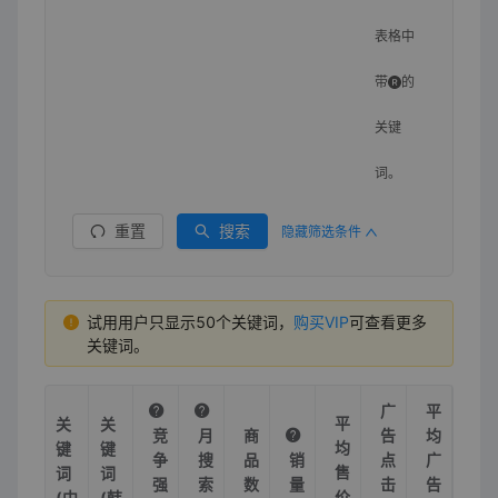
表格中
带
的
关键
词。
重置
搜索
隐藏筛选条件
试用用户只显示50个关键词，
购买VIP
可查看更多
关键词。
广
平
平
关
关
竞
月
商
告
均
均
键
键
争
搜
品
销
点
广
售
词
词
强
索
数
量
击
告
价
(中
(韩