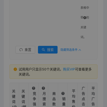
表格中
带
的
关键
词。
重置
搜索
隐藏筛选条件
试用用户只显示50个关键词，
购买VIP
可查看更多
关键词。
广
平
平
关
关
竞
月
商
告
均
均
键
键
争
搜
品
销
点
广
售
词
词
强
索
数
量
击
告
价
(中
(韩