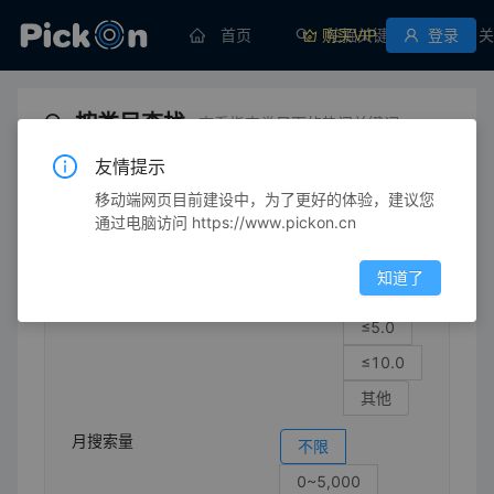
首页
购买VIP
挖掘关键词
登录
关
按类目查找
查看指定类目下的热门关键词
友情提示
移动端网页目前建设中，为了更好的体验，建议您
体育/休闲
网球
网球
通过电脑访问 https://www.pickon.cn
竞争强度
不限
知道了
≤1.0
≤5.0
≤10.0
其他
月搜索量
不限
0~5,000