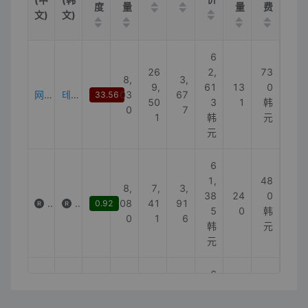
度
量
量
费
文)
文)
6
26
2,
73
8,
3,
9,
61
13
0
网球
테니스공
03
67
33.56
50
3
1
韩
0
7
1
韩
元
元
6
1,
48
8,
7,
3,
38
24
0
威尔逊网球
윌슨테니스공
08
41
91
0.92
5
0
韩
0
1
6
韩
元
元
6
3,
27
1,
4,
1,
27
0