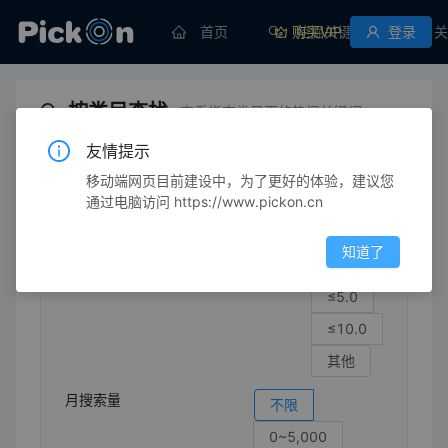
首页
购买VIP
挖掘关键词
登录
关
按类目查找
查看指定类目下的热门关键词
友情提示
移动端网页目前建设中，为了更好的体验，建议您
体育/休闲
运动配件
运动套袖
通过电脑访问 https://www.pickon.cn
竞争强度
不限
知道了
≤1.0
≤5.0
≤10.0
其他
月搜索量
不限
0~5,000