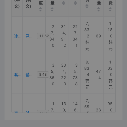
度
量
量
费
文)
文)
7,
1,
2
31
22
33
18
7,
4,
7,
冰袖
쿨토시
2
69
0
11.52
34
91
34
韩
韩
0
2
1
元
元
9,
1,
3
30
3
83
03
5,
4,
5,
47
套袖
팔토시
4
0
8.48
86
22
73
4
韩
韩
0
3
8
元
元
7,
1
13
14
95
55
7,
0,
6,
28
0
夏季套袖
여름팔토시
5
7.29
92
59
70
9
韩
韩
0
2
3
元
元