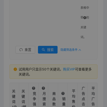
表格中
带
的
关键
词。
重置
搜索
隐藏筛选条件
试用用户只显示50个关键词，
购买VIP
可查看更多
关键词。
广
平
平
关
关
竞
月
商
告
均
均
键
键
争
搜
品
销
点
广
售
词
词
强
索
数
量
击
告
价
(中
(韩