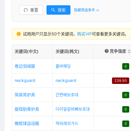
重置
搜索
隐藏筛选条件
试用用户只显示50个关键词，
购买VIP
可查看更多关键词。
竞争强度
关键词(中文)
关键词(韩文)
卷边羽绒服
롤바패딩
0
neckguard
neckguard
239.95
简易背护具
간편배보호대
0
旋钮肋骨护具
다이얼갈비뼈보호대
0
橄榄球运动服
럭비레쉬가드
0