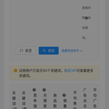
表格中
带
的
关键
词。
重置
搜索
隐藏筛选条件
试用用户只显示50个关键词，
购买VIP
可查看更多
关键词。
广
平
平
关
关
竞
月
商
告
均
均
键
键
争
搜
品
销
点
广
售
词
词
强
索
数
量
击
告
价
(中
(韩