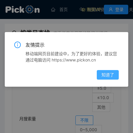
首页
购买VIP
挖掘关键词
登录
关
按类目查找
查看指定类目下的热门关键词
友情提示
移动端网页目前建设中，为了更好的体验，建议您
生育/育儿
玩具/垫子
实木教具/加贝
请选择四级类目
通过电脑访问 https://www.pickon.cn
竞争强度
不限
知道了
≤1.0
≤5.0
≤10.0
其他
月搜索量
不限
0~5,000