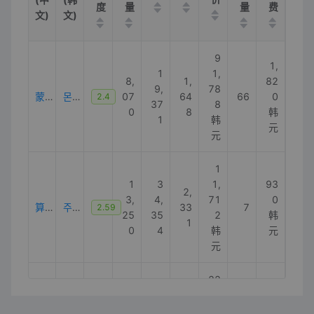
度
量
量
费
文)
文)
9
1,
1
1,
8,
1,
82
9,
78
蒙泰索里教区
몬테소리교구
07
64
66
0
2.4
37
8
0
8
韩
1
韩
元
元
1
1
3
1,
93
2,
3,
4,
71
0
算盘 。
주판
33
7
2.59
25
35
2
韩
1
0
4
韩
元
元
22
2,
2
13
2,
37
1,
1,
36
29
10