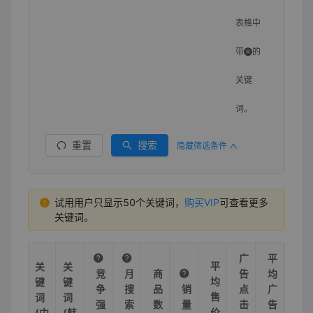
表格中
带
的
关键
词。
重置
搜索
隐藏筛选条件
试用用户只显示50个关键词，
购买VIP
可查看更多
关键词。
广
平
平
关
关
竞
月
商
告
均
均
键
键
争
搜
品
销
点
广
售
词
词
强
索
数
量
击
告
价
(中
(韩