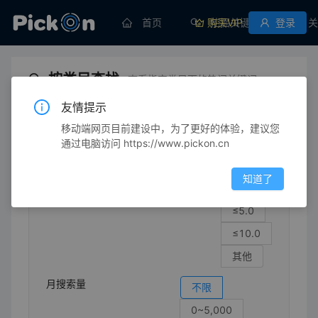
首页
购买VIP
挖掘关键词
登录
关
按类目查找
查看指定类目下的热门关键词
友情提示
移动端网页目前建设中，为了更好的体验，建议您
家具/装修
装饰小物件
复古小物件
通过电脑访问 https://www.pickon.cn
竞争强度
不限
知道了
≤1.0
≤5.0
≤10.0
其他
月搜索量
不限
0~5,000