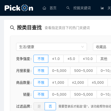
首页
挖掘关键词
关
按类目查找
查看指定类目下的热门关键词
生活/健康
收藏品
竞争强度
不限
≤1.0
≤5.0
≤10.0
其他
月搜索量
不限
0~5,000
500~5,000
0~10,
商品数量
不限
≤1,000
≤2,000
≤5,000
销量
不限
0~5,000
500~5,000
0~10,
过滤品牌
是
否
需要登录后才能选"是"，
该功能帮你自