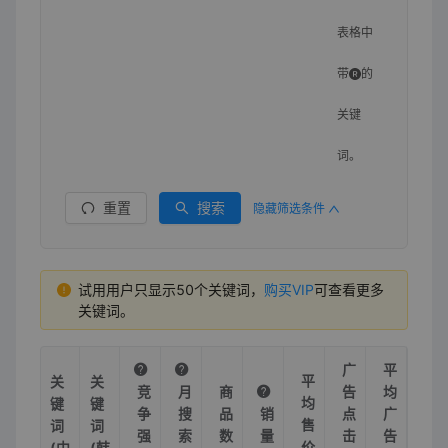
表格中
带
的
关键
词。
重置
搜索
隐藏筛选条件
试用用户只显示50个关键词，
购买VIP
可查看更多
关键词。
广
平
平
关
关
竞
月
商
告
均
均
键
键
争
搜
品
销
点
广
售
词
词
强
索
数
量
击
告
价
(中
(韩