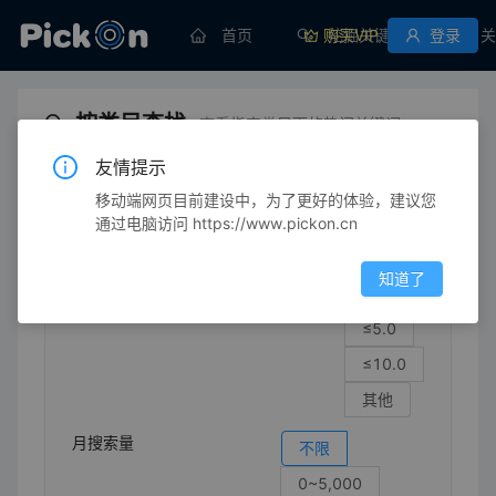
首页
购买VIP
挖掘关键词
登录
关
按类目查找
查看指定类目下的热门关键词
友情提示
移动端网页目前建设中，为了更好的体验，建议您
生活/健康
生活用品
成人用尿布
请选择四级类目
通过电脑访问 https://www.pickon.cn
竞争强度
不限
知道了
≤1.0
≤5.0
≤10.0
其他
月搜索量
不限
0~5,000