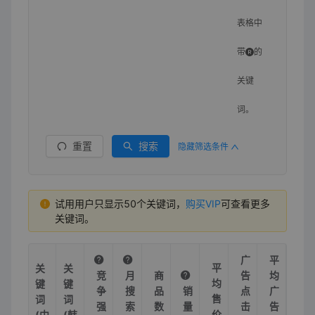
表格中
带
的
关键
词。
重置
搜索
隐藏筛选条件
试用用户只显示50个关键词，
购买VIP
可查看更多
关键词。
广
平
平
关
关
竞
月
商
告
均
均
键
键
争
搜
品
销
点
广
售
词
词
强
索
数
量
击
告
价
(中
(韩