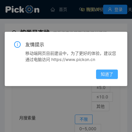
首页
购买VIP
挖掘关键词
登录
关
按类目查找
查看指定类目下的热门关键词
友情提示
移动端网页目前建设中，为了更好的体验，建议您
时尚服装
男装
衬衫/衬衫
通过电脑访问 https://www.pickon.cn
竞争强度
不限
知道了
≤1.0
≤5.0
≤10.0
其他
月搜索量
不限
0~5,000