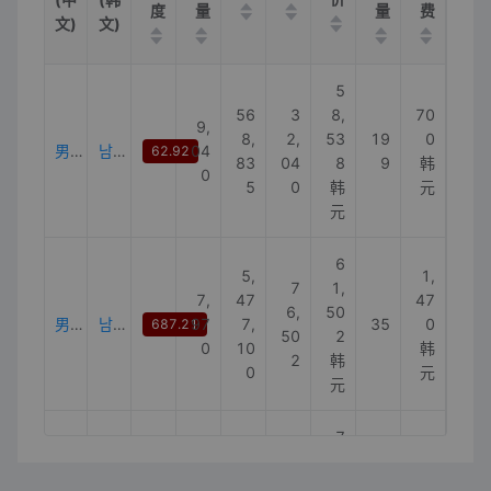
度
量
量
费
文)
文)
5
56
3
8,
70
9,
8,
2,
53
19
0
男士亚麻衬衫
남성린넨셔츠
04
62.92
83
04
8
9
韩
0
5
0
韩
元
元
6
5,
1,
7
1,
7,
47
47
6,
50
男士短袖衬衫
남성반팔셔츠
97
7,
35
0
687.21
50
2
0
10
韩
2
韩
0
元
元
7
2
69
3
3,
70
9,
5,
0,
42
38
0