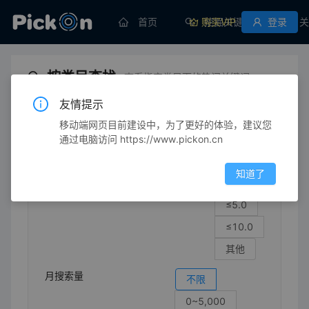
首页
购买VIP
挖掘关键词
登录
关
按类目查找
查看指定类目下的热门关键词
友情提示
移动端网页目前建设中，为了更好的体验，建议您
免税店
电子产品
家电
请选择四级类目
通过电脑访问 https://www.pickon.cn
竞争强度
不限
知道了
≤1.0
≤5.0
≤10.0
其他
月搜索量
不限
0~5,000