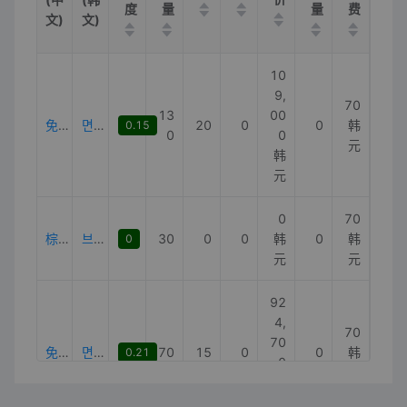
度
量
量
费
文)
文)
10
9,
70
13
00
免税店剃须刀
면세점면도기
20
0
0
韩
0.15
0
0
元
韩
元
0
70
棕色剃须刀免税店
브라운면도기면세점
30
0
0
韩
0
韩
0
元
元
92
4,
70
70
免税店电饭锅
면세점밥솥
70
15
0
0
韩
0.21
0
元
韩
元