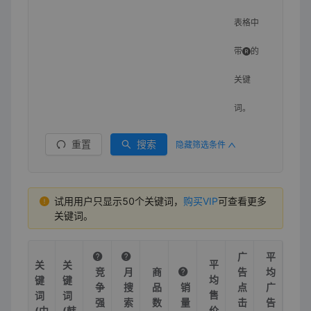
表格中
带
的
关键
词。
重置
搜索
隐藏筛选条件
试用用户只显示50个关键词，
购买VIP
可查看更多
关键词。
广
平
平
关
关
竞
月
商
告
均
均
键
键
争
搜
品
销
点
广
售
词
词
强
索
数
量
击
告
价
(中
(韩