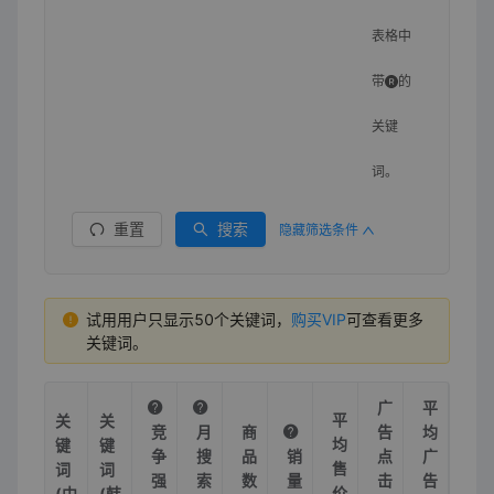
表格中
带
的
关键
词。
重置
搜索
隐藏筛选条件
试用用户只显示50个关键词，
购买VIP
可查看更多
关键词。
广
平
平
关
关
竞
月
商
告
均
均
键
键
争
搜
品
销
点
广
售
词
词
强
索
数
量
击
告
价
(中
(韩