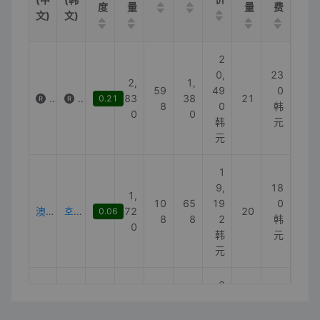
度
量
量
费
文)
文)
2
0,
23
2,
1,
59
49
0
自来水面霜
수도크림
83
38
21
0.21
8
0
韩
0
0
韩
元
元
1
9,
18
1,
10
65
19
0
澳洲自来水面霜
호주수도크림
72
20
0.06
8
8
2
韩
0
韩
元
元
2
2,
1
2,
1,
8,
12
1,
78