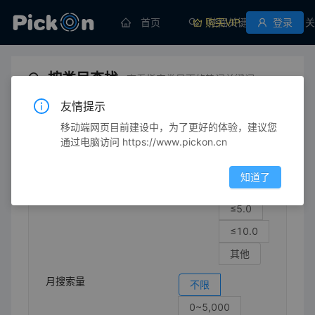
首页
购买VIP
挖掘关键词
登录
关
按类目查找
查看指定类目下的热门关键词
友情提示
移动端网页目前建设中，为了更好的体验，建议您
生育/育儿
皮肤色/身体用品
尿不湿霜
通过电脑访问 https://www.pickon.cn
竞争强度
不限
知道了
≤1.0
≤5.0
≤10.0
其他
月搜索量
不限
0~5,000