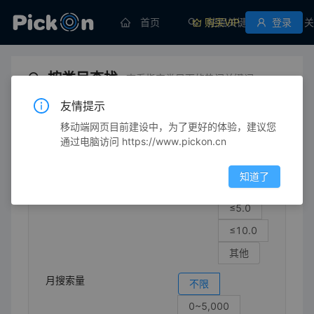
首页
购买VIP
挖掘关键词
登录
关
按类目查找
查看指定类目下的热门关键词
友情提示
移动端网页目前建设中，为了更好的体验，建议您
生育/育儿
安全用品
驱蚊带/驱蚊用品
通过电脑访问 https://www.pickon.cn
竞争强度
不限
知道了
≤1.0
≤5.0
≤10.0
其他
月搜索量
不限
0~5,000