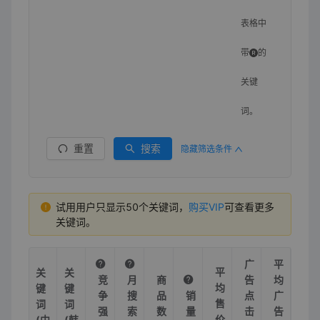
表格中
带
的
关键
词。
重置
搜索
隐藏筛选条件
试用用户只显示50个关键词，
购买VIP
可查看更多
关键词。
广
平
平
关
关
竞
月
商
告
均
均
键
键
争
搜
品
销
点
广
售
词
词
强
索
数
量
击
告
价
(中
(韩