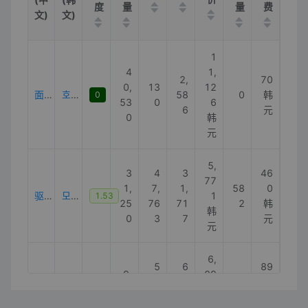
度
量
量
费
文)
文)
1
4
1,
2,
70
0,
13
12
面包超人蚊贴
호빵맨모기패치
58
0
韩
0
53
0
6
6
元
0
韩
元
5,
3
4
3
46
77
1,
7,
1,
58
0
驱蚊贴
모기패치
1
1.53
25
76
71
2
韩
韩
0
3
7
元
元
6,
5
6
89
9,
09
6,
7,
16
0
驱蚊手链
모기퇴치팔찌
53
0
5.9
23
00
0
韩
0
韩