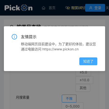
首页
购买VIP
挖掘关键词
登录
关
按类目查找
查看指定类目下的热门关键词
友情提示
移动端网页目前建设中，为了更好的体验，建议您
生育/育儿
幼儿床上用品
防水褥子
通过电脑访问 https://www.pickon.cn
竞争强度
不限
知道了
≤1.0
≤5.0
≤10.0
其他
月搜索量
不限
0~5,000