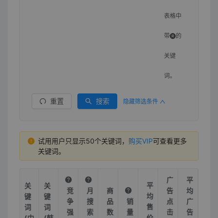
表格中
带
的
关键
词。
重置
搜索
隐藏筛选条件
试用用户只显示50个关键词，
购买VIP
可查看更多
关键词。
广
平
平
关
关
竞
月
商
告
均
均
键
键
争
搜
品
销
点
广
售
词
词
强
索
数
量
击
告
价
(中
(韩