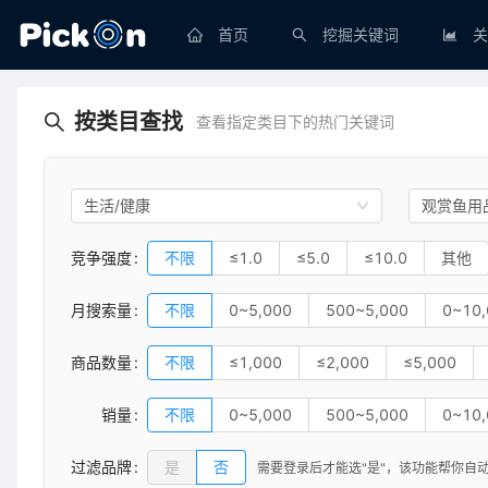
首页
挖掘关键词
关
按类目查找
查看指定类目下的热门关键词
生活/健康
观赏鱼用
竞争强度
不限
≤1.0
≤5.0
≤10.0
其他
月搜索量
不限
0~5,000
500~5,000
0~10,
商品数量
不限
≤1,000
≤2,000
≤5,000
销量
不限
0~5,000
500~5,000
0~10,
过滤品牌
是
否
需要登录后才能选"是"，
该功能帮你自