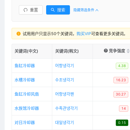
重置
搜索
隐藏筛选条件
试用用户只显示50个关键词，
购买VIP
可查看更多关键词。
竞争强度
关键词(中文)
关键词(韩文)
鱼缸冷却器
어항냉각기
4.38
水槽冷却器
수조냉각기
16.23
鱼缸冷却风扇
어항냉각팬
30.27
水族馆冷却器
수족관냉각기
14
对日冷却器
대일냉각기
0.15