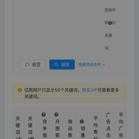
表格中
带
的
关键
词。
重置
搜索
隐藏筛选条件
试用用户只显示50个关键词，
购买VIP
可查看更多
关键词。
广
平
平
关
关
竞
月
商
告
均
均
键
键
争
搜
品
销
点
广
售
词
词
强
索
数
量
击
告
价
(中
(韩