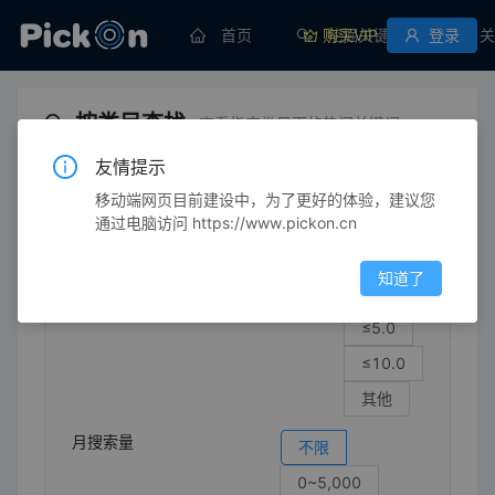
首页
购买VIP
挖掘关键词
登录
关
按类目查找
查看指定类目下的热门关键词
友情提示
移动端网页目前建设中，为了更好的体验，建议您
化妆品/美容
头发护理
美发喷雾
通过电脑访问 https://www.pickon.cn
竞争强度
不限
知道了
≤1.0
≤5.0
≤10.0
其他
月搜索量
不限
0~5,000