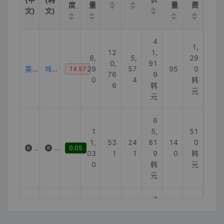
度
量
量
费
文)
文)
4
1,
12
1,
8,
5,
29
0,
91
美发喷雾
헤어미스트
29
57
95
0
14.57
76
9
0
4
韩
6
韩
元
元
6
1
5,
51
1,
53
24
81
14
0
迪奥护发喷雾
디올헤어미스트
0.05
03
1
1
9
0
韩
0
韩
元
元
7
2
3,
35
1,
0,
73
09
10
0