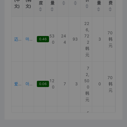
度
量
量
费
文)
文)
22
6,
70
53
24
72
迈克尔·杰克逊lp
마이클잭슨lp
93
3
韩
0.46
0
4
2
元
韩
元
7
2,
70
12
50
爱猫lp
아이묭lp
7
3
0
韩
0.06
0
0
元
韩
元
5
2,
70
18
13
74