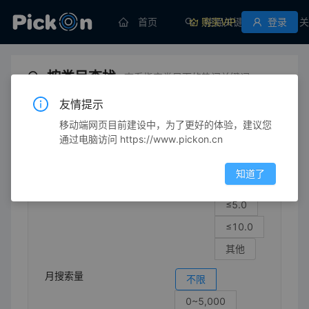
首页
购买VIP
挖掘关键词
登录
关
按类目查找
查看指定类目下的热门关键词
友情提示
移动端网页目前建设中，为了更好的体验，建议您
生活/健康
唱片
海外专辑
通过电脑访问 https://www.pickon.cn
竞争强度
不限
知道了
≤1.0
≤5.0
≤10.0
其他
月搜索量
不限
0~5,000