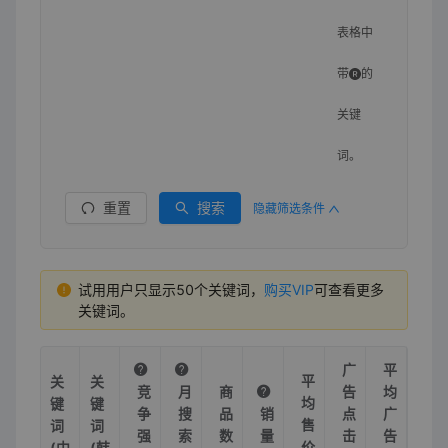
表格中
带
的
关键
词。
重置
搜索
隐藏筛选条件
试用用户只显示50个关键词，
购买VIP
可查看更多
关键词。
广
平
平
关
关
竞
月
商
告
均
均
键
键
争
搜
品
销
点
广
售
词
词
强
索
数
量
击
告
价
(中
(韩