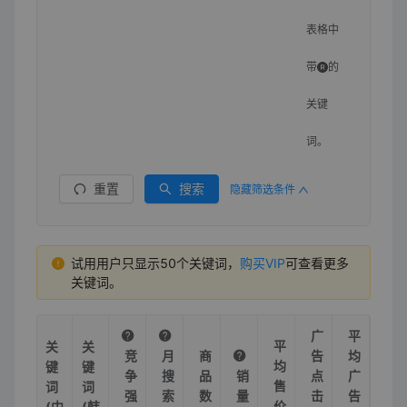
表格中
带
的
关键
词。
重置
搜索
隐藏筛选条件
试用用户只显示50个关键词，
购买VIP
可查看更多
关键词。
广
平
平
关
关
竞
月
商
告
均
均
键
键
争
搜
品
销
点
广
售
词
词
强
索
数
量
击
告
价
(中
(韩