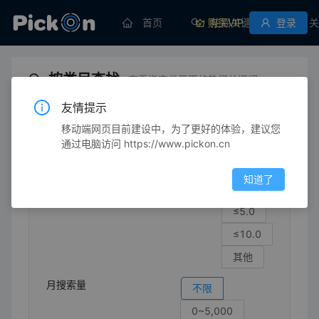
首页
购买VIP
挖掘关键词
登录
关
按类目查找
查看指定类目下的热门关键词
友情提示
移动端网页目前建设中，为了更好的体验，建议您
时尚杂货
帽子
请选择三级类目
通过电脑访问 https://www.pickon.cn
竞争强度
不限
知道了
≤1.0
≤5.0
≤10.0
其他
月搜索量
不限
0~5,000